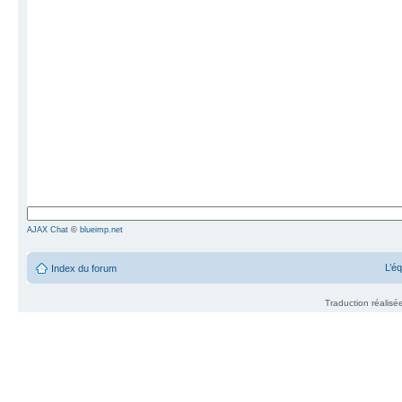
AJAX Chat
©
blueimp.net
L’é
Index du forum
Traduction réalisé