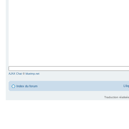
AJAX Chat
©
blueimp.net
L’é
Index du forum
Traduction réalisé